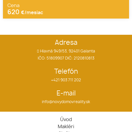
Cena
620
€/mesiac
Adresa
Hlavná 949/53, 92401 Galanta
IČO: 51809907 DIČ: 2120810813
Telefón
+421 903 711 202
E-mail
info@novydomovreality.sk
Úvod
Makléri