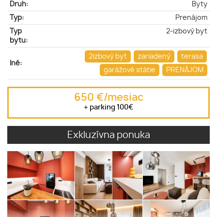
Druh:
Byty
Typ:
Prenájom
Typ
2-izbový byt
bytu:
2izbový byt
zariadený
terasa
Iné:
garážové státie
PRENÁJOM
650 €/mesiac
+ parking 100€
Exkluzívna ponuka