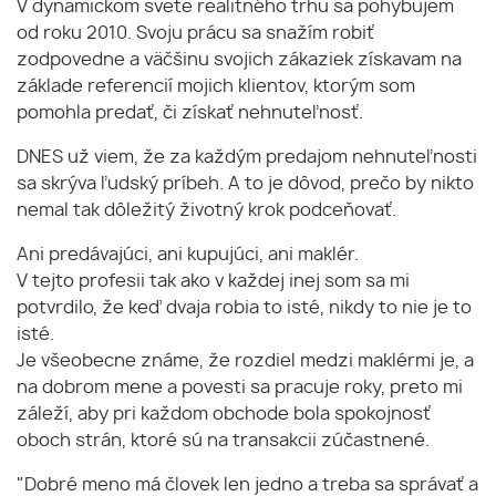
V dynamickom svete realitného trhu sa pohybujem
od roku 2010. Svoju prácu sa snažím robiť
zodpovedne a väčšinu svojich zákaziek získavam na
základe referencií mojich klientov, ktorým som
pomohla predať, či získať nehnuteľnosť.
DNES už viem, že za každým predajom nehnuteľnosti
sa skrýva ľudský príbeh. A to je dôvod, prečo by nikto
nemal tak dôležitý životný krok podceňovať.
Ani predávajúci, ani kupujúci, ani maklér.
V tejto profesii tak ako v každej inej som sa mi
potvrdilo, že keď dvaja robia to isté, nikdy to nie je to
isté.
Je všeobecne známe, že rozdiel medzi maklérmi je, a
na dobrom mene a povesti sa pracuje roky, preto mi
záleží, aby pri každom obchode bola spokojnosť
oboch strán, ktoré sú na transakcii zúčastnené.
"Dobré meno má človek len jedno a treba sa správať a