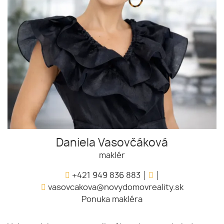
Daniela Vasovčáková
maklér
+421 949 836 883
vasovcakova@novydomovreality.sk
Ponuka makléra