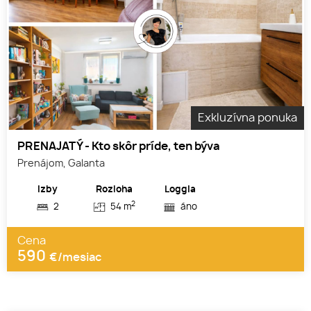
Exkluzívna ponuka
PRENAJATÝ - Kto skôr príde, ten býva
Prenájom, Galanta
Izby
Rozloha
Loggia
2
2
54 m
áno
Cena
590
€/mesiac