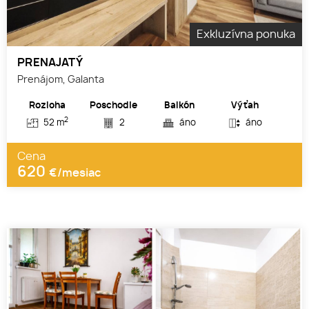
Exkluzívna ponuka
PRENAJATÝ
Prenájom, Galanta
Rozloha
Poschodie
Balkón
Výťah
2
52 m
2
áno
áno
Cena
620
€/mesiac