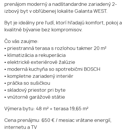
prenájom moderný a nadštandardne zariadený 2-
izbový byt v obľúbenej lokalite Galanta WEST.
Byt je ideálny pre ľudí, ktorí hľadajú komfort, pokoj a
kvalitné bývanie bez kompromisov.
Čo vás zaujme:
• priestranná terasa s rozlohou takmer 20 m²
• klimatizácia a rekuperácia
• elektrické exteriérové žalúzie
• moderná kuchyňa so spotrebičmi BOSCH
• kompletne zariadený interiér
• práčka so sušičkou
• skladový priestor pri byte
• vnútorné garážové státie
Výmera bytu: 48 m² + terasa 19,65 m²
Cena prenájmu: 650 € / mesiac vrátane energií,
internetu a TV