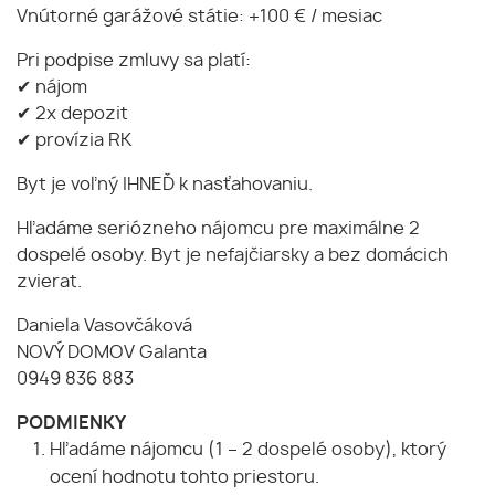
Vnútorné garážové státie: +100 € / mesiac
Pri podpise zmluvy sa platí:
✔ nájom
✔ 2x depozit
✔ provízia RK
Byt je voľný IHNEĎ k nasťahovaniu.
Hľadáme seriózneho nájomcu pre maximálne 2
dospelé osoby. Byt je nefajčiarsky a bez domácich
zvierat.
Daniela Vasovčáková
NOVÝ DOMOV Galanta
0949 836 883
PODMIENKY
Hľadáme nájomcu (1 – 2 dospelé osoby), ktorý
ocení hodnotu tohto priestoru.