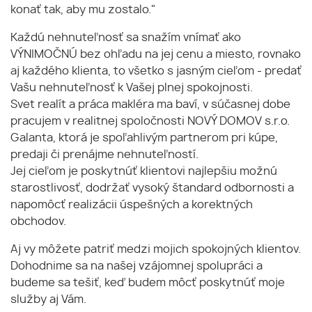
konať tak, aby mu zostalo."
Každú nehnuteľnosť sa snažím vnímať ako
VÝNIMOČNÚ bez ohľadu na jej cenu a miesto, rovnako
aj každého klienta, to všetko s jasným cieľom - predať
Vašu nehnuteľnosť k Vašej plnej spokojnosti.
Svet realít a práca makléra ma baví, v súčasnej dobe
pracujem v realitnej spoločnosti NOVÝ DOMOV s.r.o.
Galanta, ktorá je spoľahlivým partnerom pri kúpe,
predaji či prenájme nehnuteľností.
Jej cieľom je poskytnúť klientovi najlepšiu možnú
starostlivosť, dodržať vysoký štandard odbornosti a
napomôcť realizácii úspešných a korektných
obchodov.
Aj vy môžete patriť medzi mojich spokojných klientov.
Dohodnime sa na našej vzájomnej spolupráci a
budeme sa tešiť, keď budem môcť poskytnúť moje
služby aj Vám.