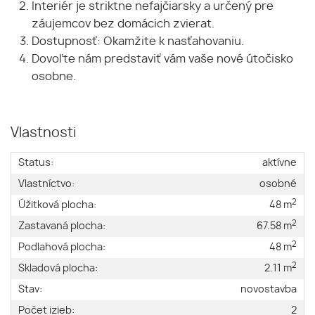
Interiér je striktne nefajčiarsky a určený pre
záujemcov bez domácich zvierat.
Dostupnosť: Okamžite k nasťahovaniu.
Dovoľte nám predstaviť vám vaše nové útočisko
osobne.
Vlastnosti
Status:
aktívne
Vlastníctvo:
osobné
2
Úžitková plocha:
48 m
2
Zastavaná plocha:
67.58 m
2
Podlahová plocha:
48 m
2
Skladová plocha:
2.11 m
Stav:
novostavba
Počet izieb:
2