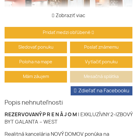
Zobraziť viac
Pridať medzi obľúbené
Sledovať ponuku
Poslať známemu
Poloha na mape
Vytlačiť ponuku
Mám záujem
Mesačná splátka
Zdieľať na Facebooku
Popis nehnuteľnosti
REZERVOVANÝ P R E N Á J O M
| EXKLUZÍVNY 2-IZBOVÝ
BYT GALANTA – WEST
Realitná kancelária NOVÝ DOMOV ponúka na