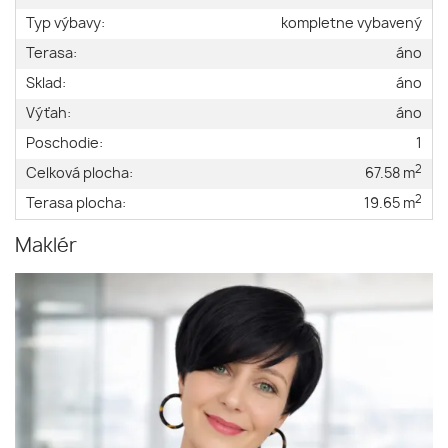
Typ výbavy:
kompletne vybavený
Terasa:
áno
Sklad:
áno
Výťah:
áno
Poschodie:
1
2
Celková plocha:
67.58 m
2
Terasa plocha:
19.65 m
Maklér