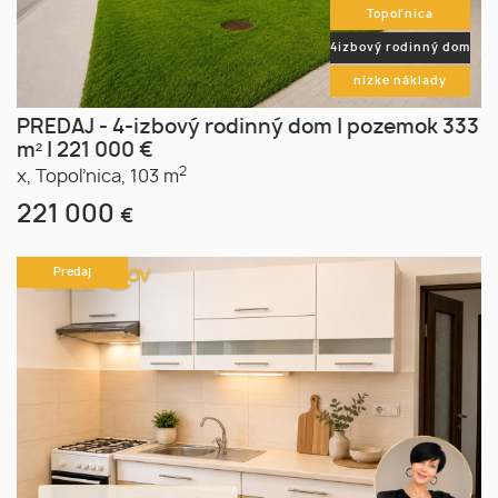
Topoľnica
4izbový rodinný dom
nízke náklady
PREDAJ - 4-izbový rodinný dom | pozemok 333
m² | 221 000 €
2
x,
Topoľnica,
103 m
221 000
€
Predaj