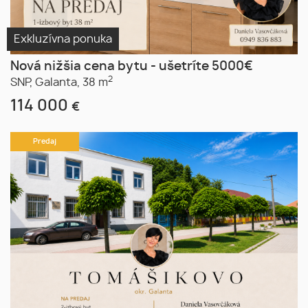
Exkluzívna ponuka
Nová nižšia cena bytu - ušetríte 5000€
2
SNP,
Galanta,
38 m
114 000
€
Predaj