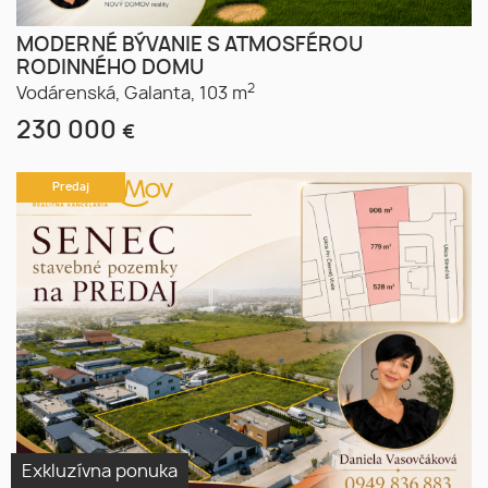
MODERNÉ BÝVANIE S ATMOSFÉROU
RODINNÉHO DOMU
2
Vodárenská,
Galanta,
103 m
230 000
€
Predaj
Exkluzívna ponuka