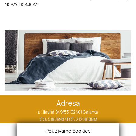
NOVÝ DOMOV.
Adresa
Hlavná 949/53, 92401 Galanta
IČO: 51809907 DIČ: 2120810813
Používame cookies
Telefón