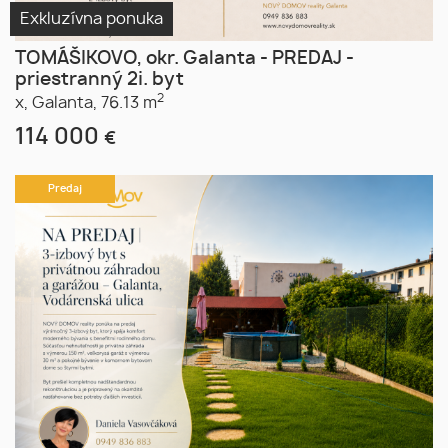
Exkluzívna ponuka
TOMÁŠIKOVO, okr. Galanta - PREDAJ -
priestranný 2i. byt
2
x,
Galanta,
76.13 m
114 000
€
Predaj