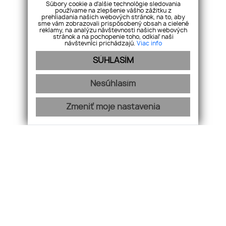
Súbory cookie a ďalšie technológie sledovania
+421 903 711 202
používame na zlepšenie vášho zážitku z
prehliadania našich webových stránok, na to, aby
sme vám zobrazovali prispôsobený obsah a cielené
reklamy, na analýzu návštevnosti našich webových
E-mail
stránok a na pochopenie toho, odkiaľ naši
návštevníci prichádzajú.
Viac info
info@novydomovreality.sk
SÚHLASÍM
Úvod
Nesúhlasím
Makléri
Služby
Zmeniť moje nastavenia
O nás
Ponuka / Dopyt
Kontakt
Nehnuteľnosti
Byty
Domy
Pozemky
GDPR
Cookies