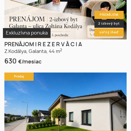
PRENÁJOM
2 izbový byt
Exkluzívna ponuka
voľný iheď
PRENÁJOM | R E Z E R V Á C I A
2
Z.Kodálya,
Galanta,
44 m
630
€/mesiac
Predaj