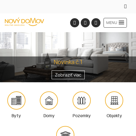
MENU
Novinka č.1
Zobraziť viac
Byty
Domy
Pozemky
Objekty