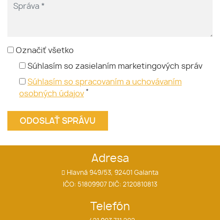
Označiť všetko
Súhlasím so zasielaním marketingových správ
Súhlasím so spracovaním a uchovávaním
*
osobných údajov
Adresa
Hlavná 949/53, 92401 Galanta
IČO: 51809907 DIČ: 2120810813
Telefón