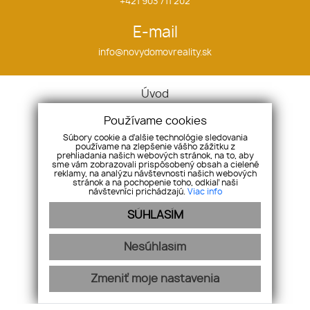
+421 903 711 202
E-mail
info@novydomovreality.sk
Úvod
Makléri
Používame cookies
Služby
Súbory cookie a ďalšie technológie sledovania
O nás
používame na zlepšenie vášho zážitku z
prehliadania našich webových stránok, na to, aby
Ponuka / Dopyt
sme vám zobrazovali prispôsobený obsah a cielené
reklamy, na analýzu návštevnosti našich webových
Kontakt
stránok a na pochopenie toho, odkiaľ naši
návštevníci prichádzajú.
Viac info
Nehnuteľnosti
Byty
SÚHLASÍM
Domy
Pozemky
Nesúhlasím
GDPR
Cookies
Zmeniť moje nastavenia