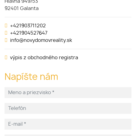
Hlavná 949/53
92401 Galanta
+421903711202
+421904527647
info@novydomovreality.sk
výpis z obchodného registra
Napíšte nám