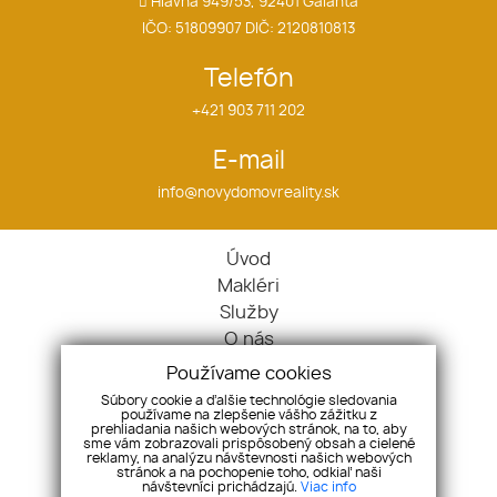
Hlavná 949/53, 92401 Galanta
IČO: 51809907 DIČ: 2120810813
Telefón
+421 903 711 202
E-mail
info@novydomovreality.sk
Úvod
Makléri
Služby
O nás
Ponuka / Dopyt
Používame cookies
Kontakt
Súbory cookie a ďalšie technológie sledovania
používame na zlepšenie vášho zážitku z
Nehnuteľnosti
prehliadania našich webových stránok, na to, aby
Byty
sme vám zobrazovali prispôsobený obsah a cielené
reklamy, na analýzu návštevnosti našich webových
Domy
stránok a na pochopenie toho, odkiaľ naši
návštevníci prichádzajú.
Viac info