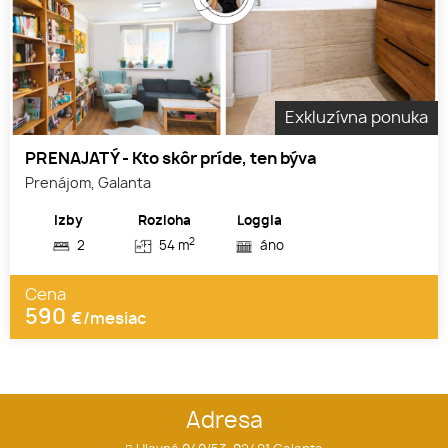
Exkluzívna ponuka
PRENAJATÝ - Kto skôr príde, ten býva
Prenájom, Galanta
Izby
Rozloha
Loggia
2
2
54 m
áno
Cena
590
€/mesiac
Adresa