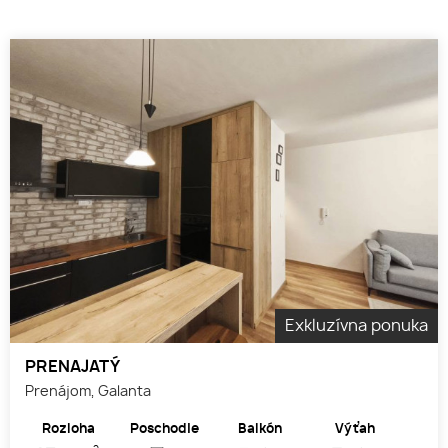
Exkluzívna ponuka
PRENAJATÝ
Prenájom, Galanta
Rozloha
Poschodie
Balkón
Výťah