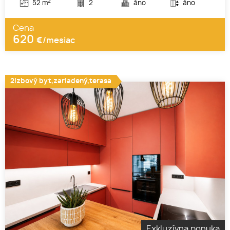
2
52 m
2
áno
áno
Cena
620
€/mesiac
2izbový byt,zariadený,terasa
Exkluzívna ponuka