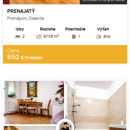
PRENAJATÝ
Prenájom, Galanta
Izby
Rozloha
Poschodie
Výťah
2
2
67.58 m
1
áno
Cena
650
€/mesiac