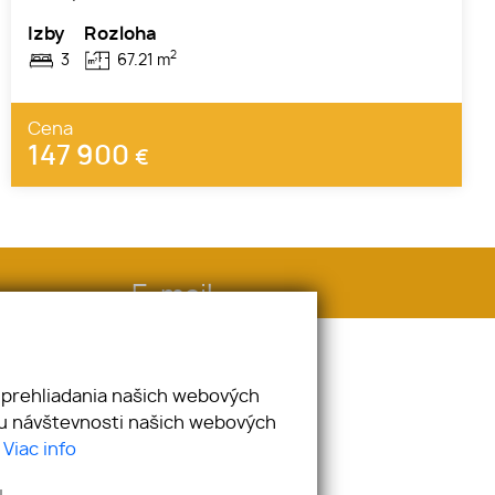
Izby
Rozloha
2
3
67.21 m
Cena
147 900
€
E-mail
info@novydomovreality.sk
 prehliadania našich webových
zu návštevnosti našich webových
.
Viac info