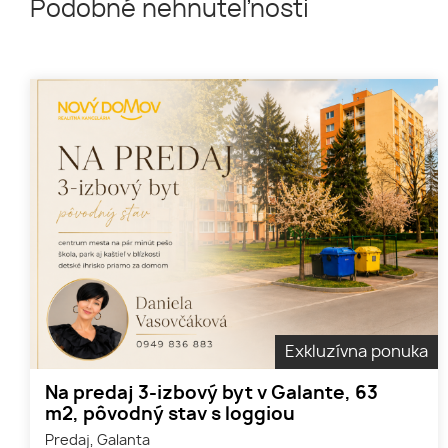
Podobné nehnuteľnosti
Exkluzívna ponuka
Na predaj 3-izbový byt v Galante, 63
m2, pôvodný stav s loggiou
Predaj, Galanta