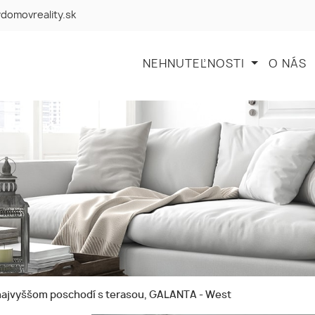
domovreality.sk
NEHNUTEĽNOSTI
O NÁS
najvyššom poschodí s terasou, GALANTA - West