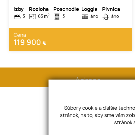
Izby
Rozloha
Poschodie
Loggia
Pivnica
2
3
63 m
3
áno
áno
Cena
119 900
€
Adresa
Hlavná 949/53, 92401 Galanta
IČO: 51809907 DIČ: 2120810813
Súbory cookie a ďalšie techn
stránok, na to, aby sme vám zo
stránok 
Úvod
O nás
Makléri
Ponuka / Dopyt