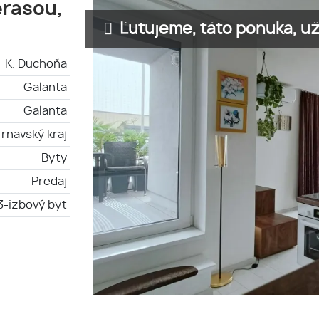
erasou,
Ľutujeme, táto ponuka, už 
K. Duchoňa
Galanta
Galanta
Trnavský kraj
Byty
Predaj
3-izbový byt