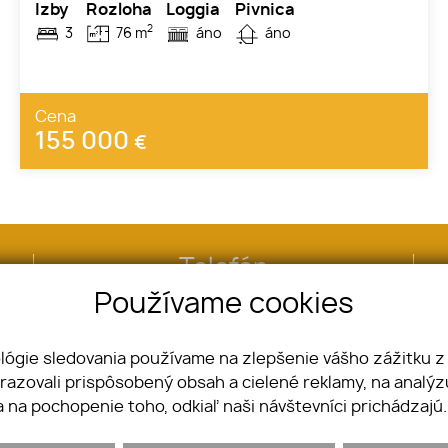
Izby
Rozloha
Loggia
Pivnica
2
3
76 m
áno
áno
Cena
155 000
€
Telefón
+421 903 711 202
Používame cookies
ológie sledovania používame na zlepšenie vášho zážitku z
brazovali prispôsobený obsah a cielené reklamy, na analý
a na pochopenie toho, odkiaľ naši návštevníci prichádzajú
Nehnuteľnosti
Pozemky
Byty
GDPR