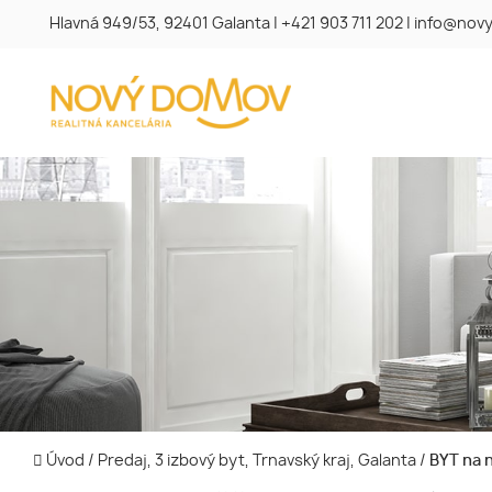
Hlavná 949/53, 92401 Galanta
|
+421 903 711 202
|
info@novy
Úvod
/
Predaj, 3 izbový byt, Trnavský kraj, Galanta
/
BYT na 