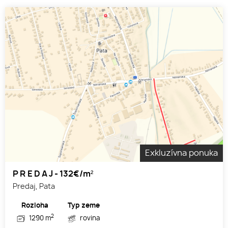
Exkluzívna ponuka
P R E D A J - 132€/m²
Predaj, Pata
Rozloha
Typ zeme
2
1290 m
rovina