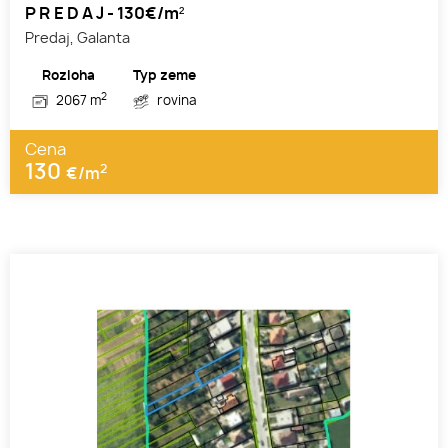
P R E D A J - 130€/m²
Predaj, Galanta
Rozloha
Typ zeme
2
2067 m
rovina
Cena
130
2
€/m