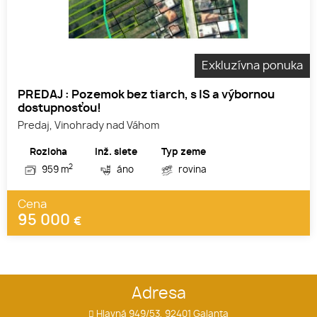
Exkluzívna ponuka
PREDAJ : Pozemok bez tiarch, s IS a výbornou
dostupnosťou!
Predaj, Vinohrady nad Váhom
Rozloha
Inž. siete
Typ zeme
2
959 m
áno
rovina
Cena
95 000
€
Adresa
Hlavná 949/53, 92401 Galanta