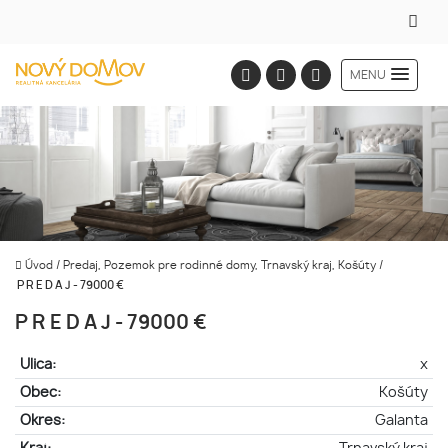
MENU
Úvod
/
Predaj, Pozemok pre rodinné domy, Trnavský kraj, Košúty
/
P R E D A J - 79000 €
P R E D A J - 79000 €
Ulica:
x
Obec:
Košúty
Okres:
Galanta