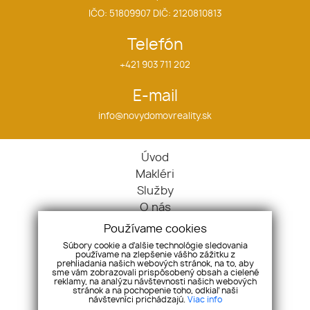
IČO: 51809907 DIČ: 2120810813
Telefón
+421 903 711 202
E-mail
info@novydomovreality.sk
Úvod
Makléri
Služby
O nás
Ponuka / Dopyt
Používame cookies
Kontakt
Súbory cookie a ďalšie technológie sledovania
používame na zlepšenie vášho zážitku z
Nehnuteľnosti
prehliadania našich webových stránok, na to, aby
Byty
sme vám zobrazovali prispôsobený obsah a cielené
reklamy, na analýzu návštevnosti našich webových
Domy
stránok a na pochopenie toho, odkiaľ naši
návštevníci prichádzajú.
Viac info
Pozemky