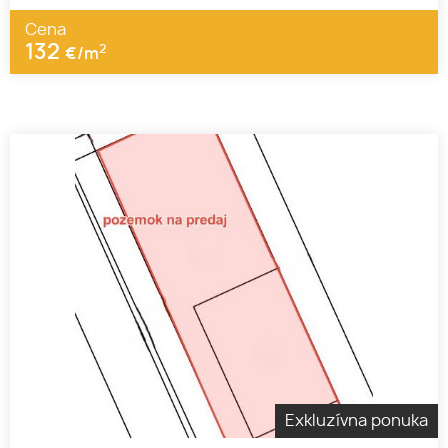
Cena
132
2
€/m
Exkluzívna ponuka