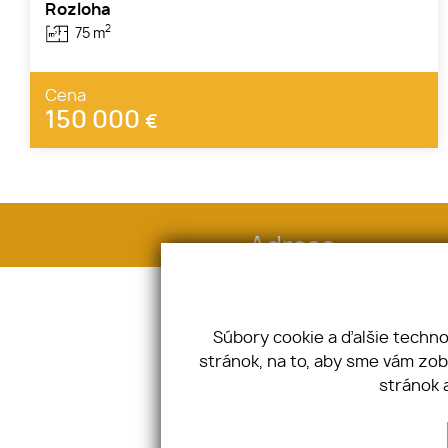
Rozloha
2
75 m
Cena
150 000
€
Adresa
Hlavná 949/53, 92401 Galanta
IČO: 51809907 DIČ: 2120810813
Súbory cookie a ďalšie techn
stránok, na to, aby sme vám zo
stránok 
Úvod
O nás
Makléri
Ponuka / Dopyt
Služby
Kontakt