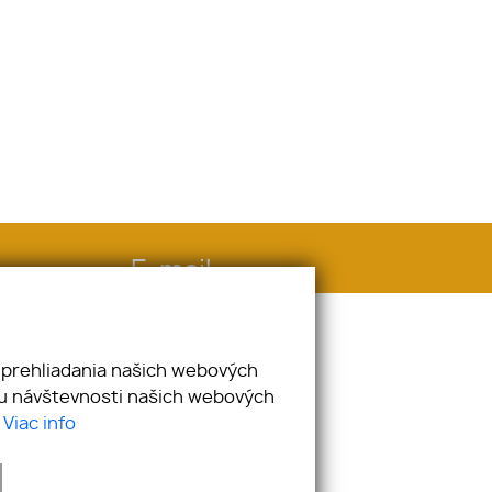
E-mail
info@novydomovreality.sk
 prehliadania našich webových
zu návštevnosti našich webových
.
Viac info
webex.digital
-
REALVIA.sk