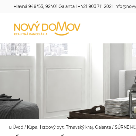
Hlavná 949/53, 92401 Galanta
|
+421 903 711 202
|
info@novy
Úvod
/
Kúpa, 1 izbový byt, Trnavský kraj, Galanta
/
SÚRNE HĽ