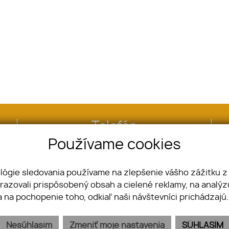
Telefón
+421 903 711 202
Používame cookies
ológie sledovania používame na zlepšenie vášho zážitku z
brazovali prispôsobený obsah a cielené reklamy, na analý
a na pochopenie toho, odkiaľ naši návštevníci prichádzajú
Nehnuteľnosti
Pozemky
Byty
GDPR
Nesúhlasím
Zmeniť moje nastavenia
SÚHLASÍM
Domy
Cookies