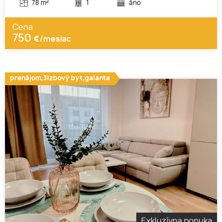
2
78 m
1
áno
Cena
750
€/mesiac
prenájom,3izbový byt,galanta
Exkluzívna ponuka