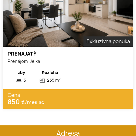
Exkluzívna ponuka
PRENAJATÝ
Prenájom, Jelka
Izby
Rozloha
2
3
255 m
Cena
850
€/mesiac
Adresa