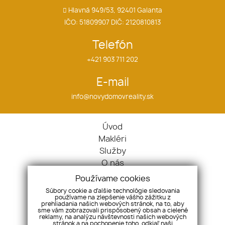
Hlavná 949/53, 92401 Galanta
IČO: 51809907 DIČ: 2120810813
Telefón
+421 903 711 202
E-mail
info@novydomovreality.sk
Úvod
Makléri
Služby
O nás
Ponuka / Dopyt
Používame cookies
Kontakt
Súbory cookie a ďalšie technológie sledovania
používame na zlepšenie vášho zážitku z
Nehnuteľnosti
prehliadania našich webových stránok, na to, aby
Byty
sme vám zobrazovali prispôsobený obsah a cielené
reklamy, na analýzu návštevnosti našich webových
Domy
stránok a na pochopenie toho, odkiaľ naši