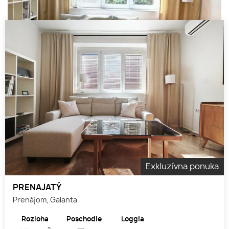
Exkluzívna ponuka
PRENAJATÝ
Prenájom, Galanta
Rozloha
Poschodie
Loggia