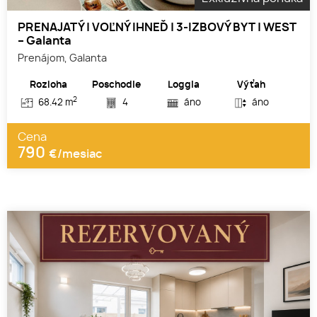
PRENAJATÝ | VOĽNÝ IHNEĎ | 3-IZBOVÝ BYT | WEST
– Galanta
Prenájom, Galanta
Rozloha
Poschodie
Loggia
Výťah
2
68.42 m
4
áno
áno
Cena
790
€/mesiac