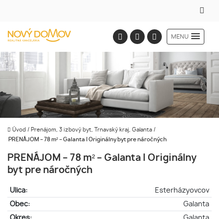
MENU
Úvod
/
Prenájom, 3 izbový byt, Trnavský kraj, Galanta
/
PRENÁJOM – 78 m² – Galanta | Originálny byt pre náročných
PRENÁJOM – 78 m² – Galanta | Originálny
byt pre náročných
Ulica:
Esterházyovcov
Obec:
Galanta
Okres:
Galanta